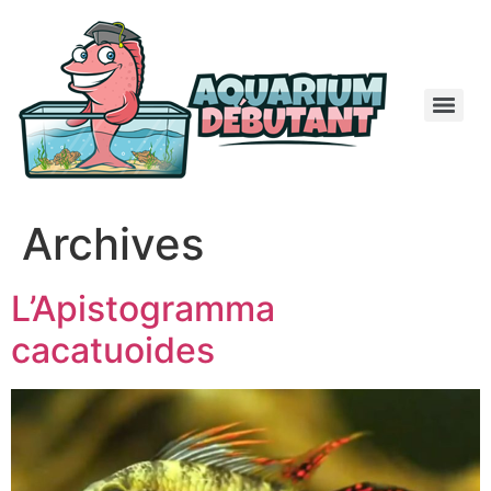
Archives
L’Apistogramma
cacatuoides